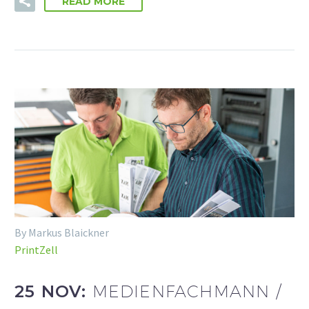
READ MORE
By Markus Blaickner
PrintZell
25 NOV:
MEDIENFACHMANN /