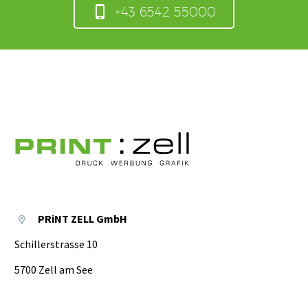

+43 6542 55000
PRiNT ZELL GmbH


Schillerstrasse 10
5700 Zell am See