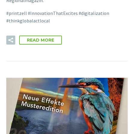
Regionalmagazin.
#printzell #InnovationThatExcites #digitalization
#thinkglobalactlocal
READ MORE