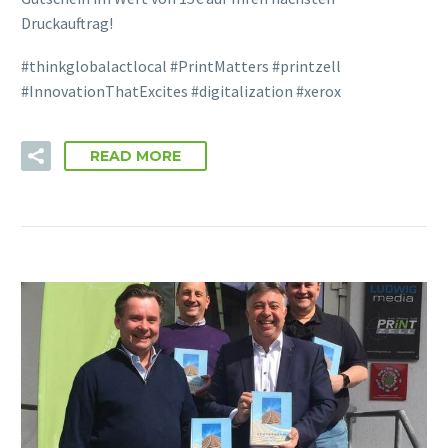
Druckauftrag!
#thinkglobalactlocal #PrintMatters #printzell
#InnovationThatExcites #digitalization #xerox
READ MORE